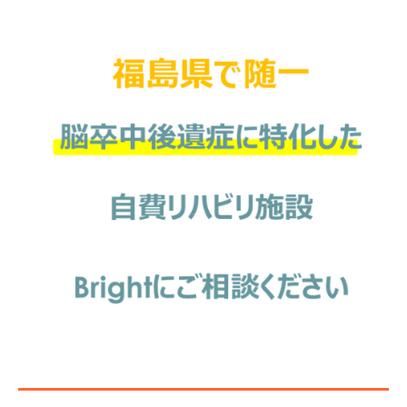
初
回
体
験
は
カ
ウ
ン
セ
リ
ン
グ
・
身
体