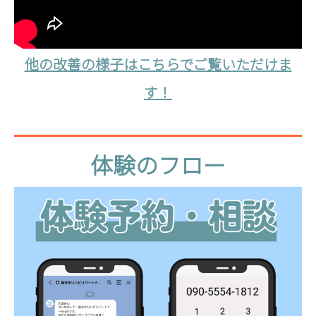
ン
ペ
ー
他の改善の様子はこちらでご覧いただけま
ン
す！
は
お
1
体
体験のフロー
人
様
験
1
の
回
限
フ
り
と
ロ
な