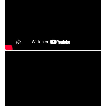
が
プ
ラ
続
ン
出
に
よ
中！
っ
て
6
0
～
1
2
0
分
ほ