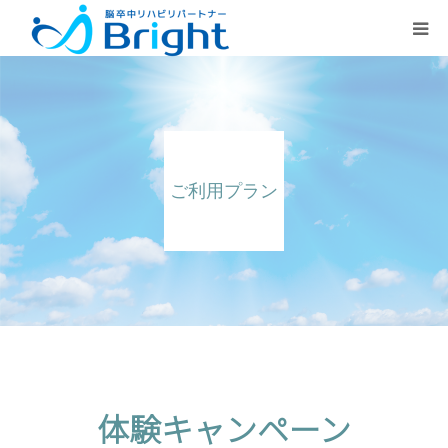
Brightとは
ご利用プラン
ご利用プラン
医療従事者の方
疾患別ページ
よくある質問
体
体験キャンペーン
験