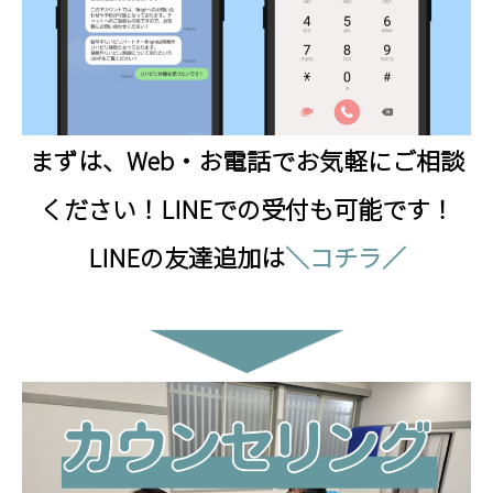
ー
り
ま
す
。
まずは、Web・お電話でお気軽にご相談
ください！LINEでの受付も可能です！
LINEの友達追加は
＼コチラ／
※
キ
ャ
ン
ペ
ー