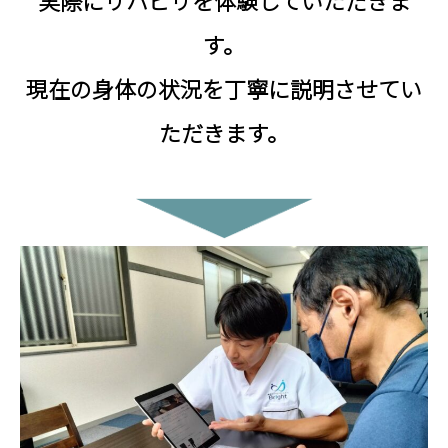
実際にリハビリを体験していただきま
ー
す。
メ
現在の身体の状況を丁寧に説明させてい
イ
ド
ただきます。
で
ご
提
案
い
た
し
ま
す
。