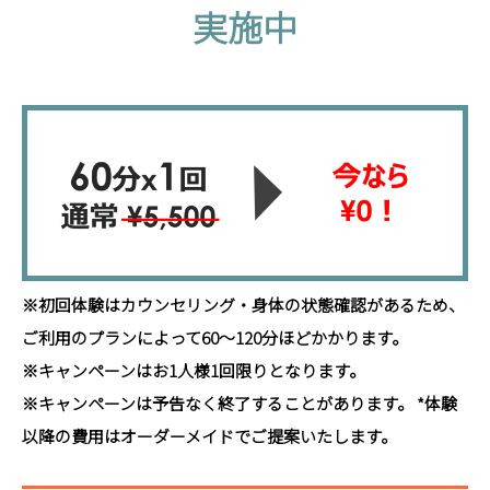
実施中
キ
ャ
ン
ペ
ー
ン
※初回体験はカウンセリング・身体の状態確認があるため、
ご利用のプランによって60～120分ほどかかります。
実
※キャンペーンはお1人様1回限りとなります。
※キャンペーンは予告なく終了することがあります。 *体験
施
以降の費用はオーダーメイドでご提案いたします。
中
※