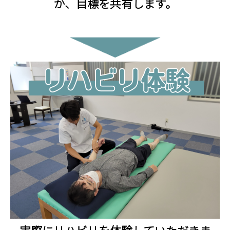
か、目標を共有します。
ま
す
。
*
体
験
以
降
の
費
用
は
オ
ー
ダ