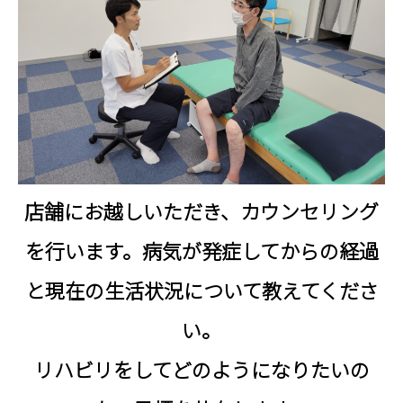
ン
は
予
告
な
く
終
店舗にお越しいただき、カウンセリング
了
す
を行います。病気が発症してからの経過
る
と現在の生活状況について教えてくださ
こ
と
い。
が
リハビリをしてどのようになりたいの
あ
り