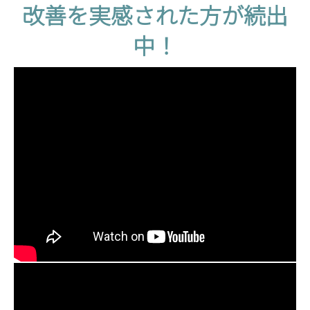
改
改善を実感された方が続出
の
状
善
中！
態
を
確
認
実
が
あ
感
る
さ
た
め
れ
、
ご
た
利
方
用
の