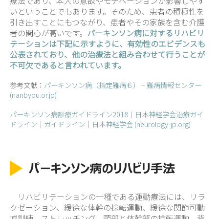
療法であり、本人の意欲やモチベーションが影響しやす
いということでもあります。そのため、患者の積極性を
引き出すことにもつながり、患者やその家族を含む介護
者の関心が高いです。
パーキンソン病に対するリハビリ
テーションは下記に示すように、有効性のエビデンスも
公表されており、他の治療法と組み合わせて行うことが
不可欠であると言われています。
参考文献：
パーキンソン病（指定難病６） – 難病情報センター
(nanbyou.or.jp)
パーキンソン病診療ガイドライン2018｜日本神経学会治療ガイ
ドライン｜ガイドライン｜日本神経学会 (neurology-jp.org)
リハビリテーションの一種である運動療法には、リラ
クゼーション、緩徐な体幹の捻転運動、緩徐な関節可動
域訓練、ストレッチング、頸部と体幹部の捻転運動、背