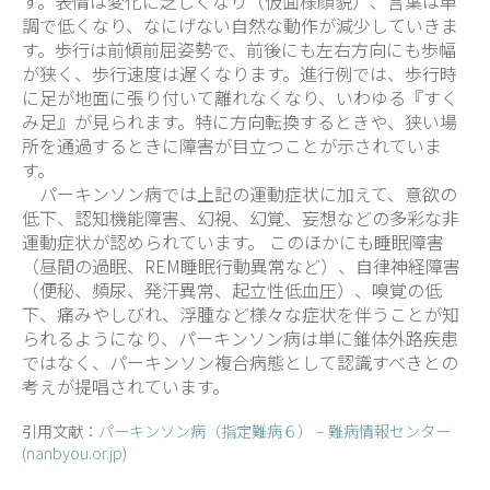
す。表情は変化に乏しくなり（仮面様顔貌）、言葉は単
調で低くなり、なにげない自然な動作が減少していきま
す。歩行は前傾前屈姿勢で、前後にも左右方向にも歩幅
が狭く、歩行速度は遅くなります。進行例では、歩行時
に足が地面に張り付いて離れなくなり、いわゆる『すく
み足』が見られます。特に方向転換するときや、狭い場
所を通過するときに障害が目立つことが示されていま
す。
パーキンソン病では上記の運動症状に加えて、意欲の
低下、認知機能障害、幻視、幻覚、妄想などの多彩な非
運動症状が認められています。 このほかにも睡眠障害
（昼間の過眠、REM睡眠行動異常など）、自律神経障害
（便秘、頻尿、発汗異常、起立性低血圧）、嗅覚の低
下、痛みやしびれ、浮腫など様々な症状を伴うことが知
られるようになり、パーキンソン病は単に錐体外路疾患
ではなく、パーキンソン複合病態として認識すべきとの
考えが提唱されています。
引用文献：
パーキンソン病（指定難病６） – 難病情報センター
(nanbyou.or.jp)