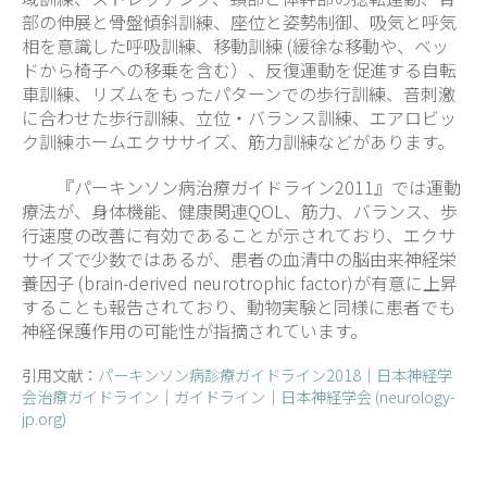
部の伸展と骨盤傾斜訓練、座位と姿勢制御、吸気と呼気
相を意識した呼吸訓練、移動訓練 (緩徐な移動や、ベッ
ドから椅子への移乗を含む）、反復運動を促進する自転
車訓練、リズムをもったパターンでの歩行訓練、音刺激
に合わせた歩行訓練、立位・バランス訓練、エアロビッ
ク訓練ホームエクササイズ、筋力訓練などがあります。
『パーキンソン病治療ガイドライン2011』では運動
療法が、身体機能、健康関連QOL、筋力、バランス、歩
行速度の改善に有効であることが示されており、エクサ
サイズで少数ではあるが、患者の血清中の脳由来神経栄
養因子 (brain-derived neurotrophic factor)が有意に上昇
することも報告されており、動物実験と同様に患者でも
神経保護作用の可能性が指摘されています。
引用文献：
パーキンソン病診療ガイドライン2018｜日本神経学
会治療ガイドライン｜ガイドライン｜日本神経学会 (neurology-
jp.org)