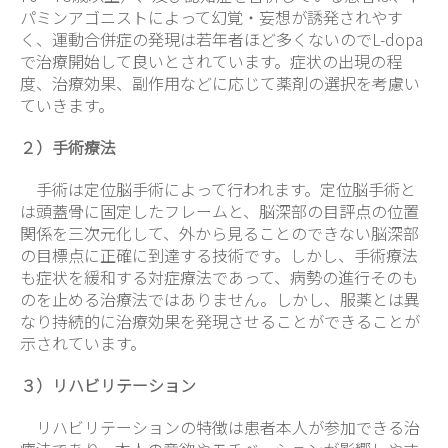
パミンアゴニストによって幻覚・妄想が誘発されやす
く、運動合併症の発現は若年者ほど多くないのでL-dopa
で治療開始して良いとされています。症状の出現の程
度、治療効果、副作用などに応じて薬剤の選択を考慮い
ていきます。
２）手術療法
手術は定位脳手術によって行われます。定位脳手術と
は頭蓋骨に固定したフレームと、脳深部の目評点の位置
関係を三次元化して、外から見ることのできない脳深部
の目標点に正確に到達する技術です。しかし、手術療法
も症状を緩和する対症療法であって、病勢の進行そのも
のを止める治療法ではありません。しかし、服薬とは異
なり持続的に治療効果を発現させることができることが
示されています。
３）リハビリテーション
リハビリテーションの特徴は患者本人が参加できる治