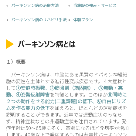
パーキンソン病の治療方法
当施設の強み・サービス
パーキンソン病のリハビリ手法
体験プラン
１）概要
パーキンソン病は、中脳にある黒質のドパミン神経細
胞の変性を主体とする進行性変成疾患です。４大症状と
して
①安静時振戦、②筋強剛（筋固縮）、③無動・寡
動、④姿勢反射障害
を特徴とします。このほか
⑤同時に
２つの動作をする能力(二重課題)の低下、⑥自由にリズ
ムを作る能力の低下
を加えると、ほとんどの運動症状を
説明することができます。近年では運動症状のみなら
ず、精神症状などの非運動症状も注目されています。発
症年齢は50～65歳に多く、高齢になるほど発病率が増加
します。40歳以下で発症するものは若年性パーキンソン