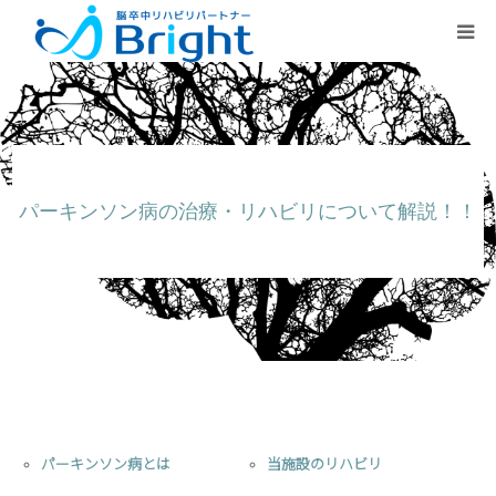
Brightとは
ご利用プラン
パーキンソン病の治療・リハビリについて解説！！
医療従事者の方
疾患別ページ
よくある質問
パーキンソン病とは
当施設のリハビリ