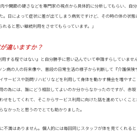
肉や関節の硬さなどを専門家の視点から具体的に分析してもらい、自分
た。日によって症状に差が出てしまう病気ですけど、その時の体の状態
られると思い継続利用をさせてもらっています。」
 何が違いますか？
スを利用する程ではない』と自分勝手に思い込んでいて申請すらしていませ
キンソン病の人の将来像や、普段の日常生活の様子から判断して『介護保険
イサービスや訪問リハビリなどを利用して身体を動かす機会を増やすこ
用の為には、誰にどう相談してよいのか分からなかったのですが、赤坂
わせをしてくれて、そこからサービス利用に向けた話を進めていくこと
らなかったと思うのでとても助かりました。
に不満はありません。個人的には毎回同じスタッフが体を見てくれると