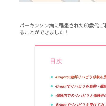
パーキンソン病に罹患された60歳代
ることができました！
目次
-Brightの無料リハビリ体
‐
Brightでリハビリを契約・
-保険内でのリハビリと保険外のB
‐Brightでリハビリを受け