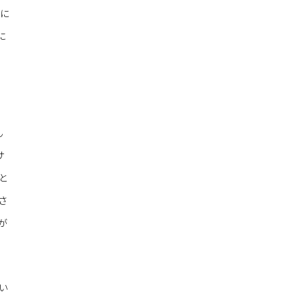
に
に
ん
サ
と
さ
が
い