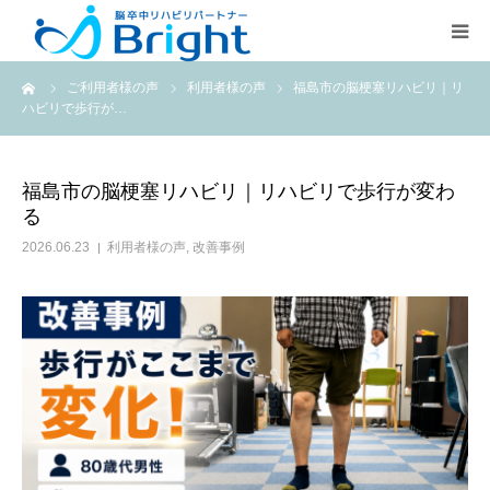
ーム
ご利用者様の声
利用者様の声
福島市の脳梗塞リハビリ｜リ
Brightとは
ハビリで歩行が…
ご利用プラン
福島市の脳梗塞リハビリ｜リハビリで歩行が変わ
る
医療従事者の方
2026.06.23
利用者様の声
,
改善事例
疾患別ページ
よくある質問