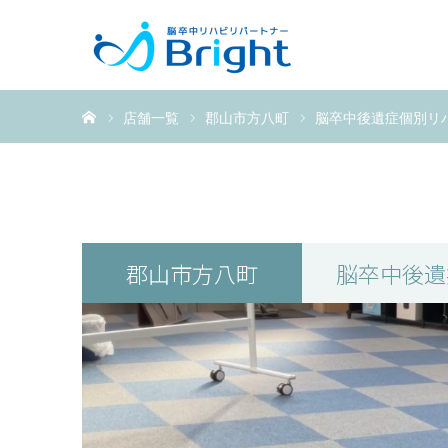
ホーム
店舗一覧
郡山市方八町
脳卒中後遺症個別リ
郡山市方八町
脳卒中後遺