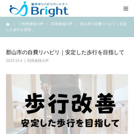
ーム
ご利用者様の声
利用者様の声
郡山市の自費リハビリ｜安定
Brightとは
した歩行を目指…
ご利用プラン
郡山市の自費リハビリ｜安定した歩行を目指して
医療従事者の方
2023.10.4
利用者様の声
疾患別ページ
よくある質問