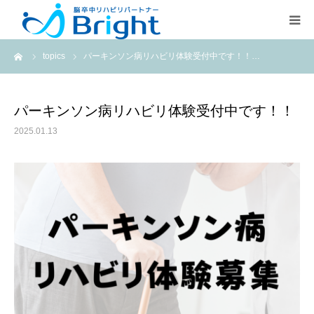
ーム
topics
パーキンソン病リハビリ体験受付中です！！…
Brightとは
ご利用プラン
パーキンソン病リハビリ体験受付中です！！
2025.01.13
医療従事者の方
疾患別ページ
よくある質問