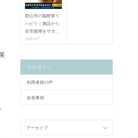
郡山市の脳梗塞リ
ハビリ｜施設から
在宅復帰をサポ…
2025.11.7
笑
カテゴリー
利用者様の声
改善事例
り
アーカイブ