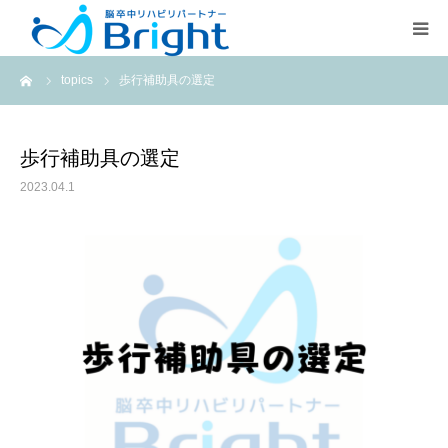
ーム
topics
歩行補助具の選定
Brightとは
ご利用プラン
歩行補助具の選定
2023.04.1
医療従事者の方
疾患別ページ
よくある質問