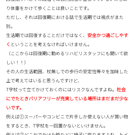
り体重をかけて歩くことは良いことです。
ただし、それは回復期における話で生活期では視点がまた
別。
生活期では回復することだけではなく、
安全かつ過ごしやす
く
ということを考えなければいけません。
（ここからは回復期に勤めるリハビリスタッフにも聞いて欲
しい！！）
その人の生活範囲、杖無しでの歩行の安定性等々を加味した
上で考えてはいると思うんですけど、
T字杖って立てかけておくのにはリスクなんですよね。
社会
にでたときバリアフリーが充実している場所はまだまだ少な
いです。
例えば①スーパーやコンビニで片手しか使えない人が買い物
をするとき、T字杖を一回置かないといけません。
例えば②どこかでかけた時などに椅子に座りますよね。トイ