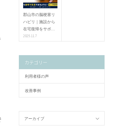
郡山市の脳梗塞リ
ハビリ｜施設から
在宅復帰をサポ…
2025.11.7
で
カテゴリー
利用者様の声
。
改善事例
で
アーカイブ