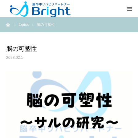
ーム
topics
脳の可塑性
Brightとは
ご利用プラン
脳の可塑性
2023.02.1
医療従事者の方
疾患別ページ
よくある質問