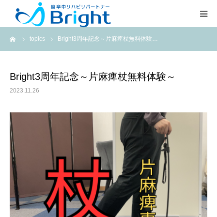
ーム
topics
Bright3周年記念～片麻痺杖無料体験…
Brightとは
ご利用プラン
Bright3周年記念～片麻痺杖無料体験～
2023.11.26
医療従事者の方
疾患別ページ
よくある質問