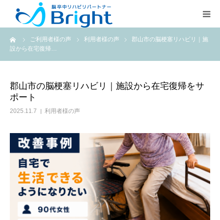
ーム
ご利用者様の声
利用者様の声
郡山市の脳梗塞リハビリ｜施
Brightとは
設から在宅復帰…
ご利用プラン
郡山市の脳梗塞リハビリ｜施設から在宅復帰をサ
ポート
医療従事者の方
2025.11.7
利用者様の声
疾患別ページ
よくある質問