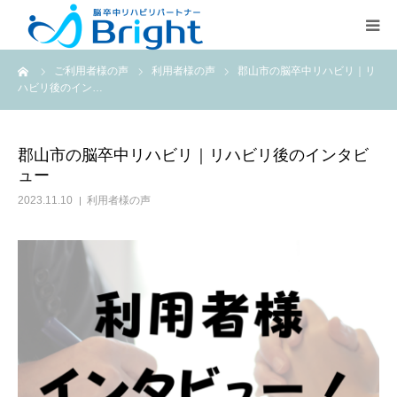
ーム
ご利用者様の声
利用者様の声
郡山市の脳卒中リハビリ｜リ
Brightとは
ハビリ後のイン…
ご利用プラン
郡山市の脳卒中リハビリ｜リハビリ後のインタビ
ュー
医療従事者の方
2023.11.10
利用者様の声
疾患別ページ
よくある質問