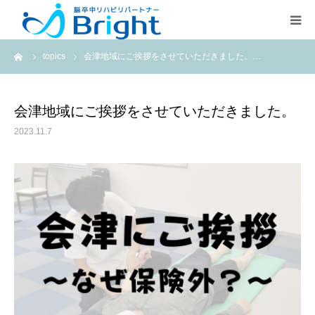
ーム
topics
会津地域にご挨拶をさせていただきました。…
Brightとは
ご利用プラン
会津地域にご挨拶をさせていただきました。
2023.11.7
医療従事者の方
疾患別ページ
よくある質問