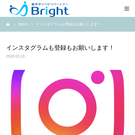
ーム
topics
インスタグラムも登録もお願いします！
Brightとは
ご利用プラン
インスタグラムも登録もお願いします！
2026.03.16
医療従事者の方
疾患別ページ
よくある質問