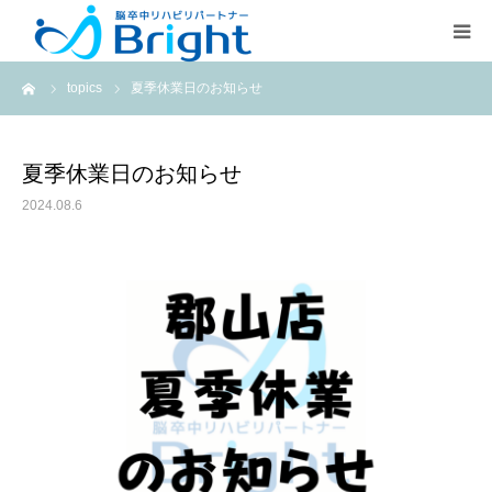
ーム
topics
夏季休業日のお知らせ
Brightとは
ご利用プラン
夏季休業日のお知らせ
2024.08.6
医療従事者の方
疾患別ページ
よくある質問