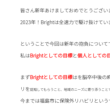
皆さん新年あけましておめでとうござい
2023年！Brightは全速力で駆け抜け
ということで今回は新年の抱負について
私は
Brightとしての目標
と
個人としての
まず
Brightとしての目標
はを脳卒中後の
リを
認知してもらうこと、地域のニーズに寄り添うこと
今までは福島市に保険外リハビリという